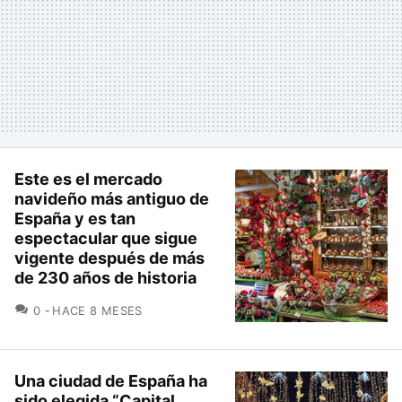
Este es el mercado
navideño más antiguo de
España y es tan
espectacular que sigue
vigente después de más
de 230 años de historia
COMENTARIOS
0
HACE 8 MESES
Una ciudad de España ha
sido elegida “Capital