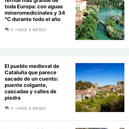
termal más grande de
toda Europa: con aguas
mineromedicinales y 34
°C durante todo el año
COMENTARIOS
0
HACE 8 MESES
El pueblo medieval de
Cataluña que parece
sacado de un cuento:
puente colgante,
cascadas y calles de
piedra
COMENTARIOS
0
HACE 8 MESES