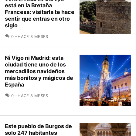
está en la Bretaña
Francesa: visitarla te hace
sentir que entras en otro
siglo
COMENTARIOS
0
HACE 8 MESES
Ni Vigo ni Madrid: esta
ciudad tiene uno de los
mercadillos navideños
más bonitos y mágicos de
España
COMENTARIOS
0
HACE 8 MESES
Este pueblo de Burgos de
solo 247 habitantes