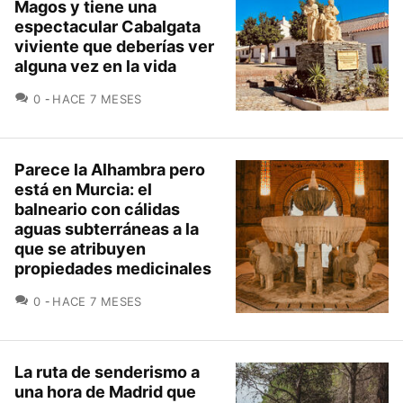
Magos y tiene una
espectacular Cabalgata
viviente que deberías ver
alguna vez en la vida
COMENTARIOS
0
HACE 7 MESES
Parece la Alhambra pero
está en Murcia: el
balneario con cálidas
aguas subterráneas a la
que se atribuyen
propiedades medicinales
COMENTARIOS
0
HACE 7 MESES
La ruta de senderismo a
una hora de Madrid que