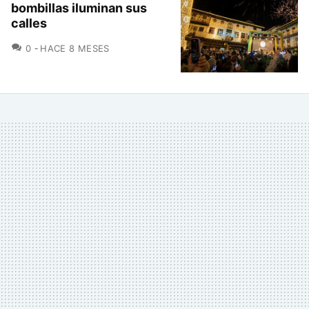
bombillas iluminan sus
calles
COMENTARIOS
0
HACE 8 MESES