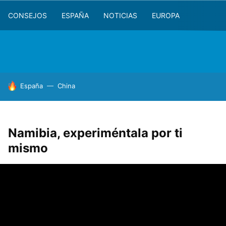
CONSEJOS
ESPAÑA
NOTICIAS
EUROPA
HOY SE HABLA DE
España
China
Namibia, experiméntala por ti
mismo