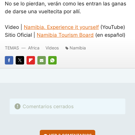
No se lo pierdan, verán como les entran las ganas
de darse una vueltecita por allí.
Video |
Namibia. Experience it yourself
(YouTube)
Sitio Oficial |
Namibia Tourism Board
(en español)
TEMAS
Africa
Videos
Namibia
FACEBOOK
TWITTER
FLIPBOARD
E-
WHATSAPP
MAIL
Comentarios cerrados