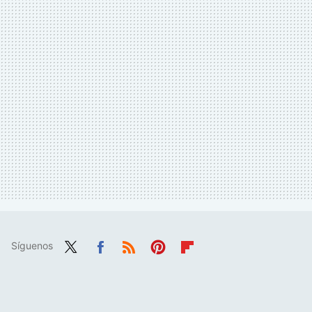
Síguenos
Twit
Fac
RSS
Pint
Flip
ter
ebo
eres
boa
ok
t
rd