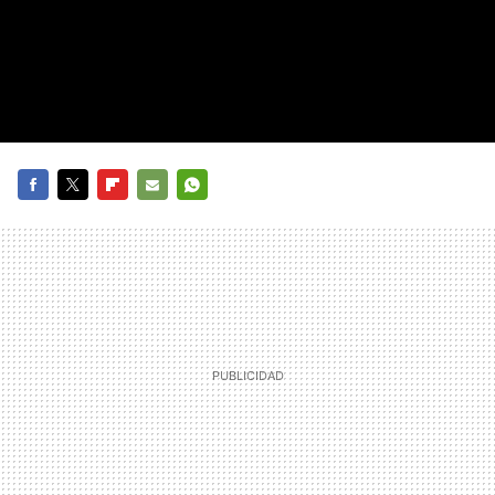
FACEBOOK
TWITTER
FLIPBOARD
E-
WHATSAPP
MAIL