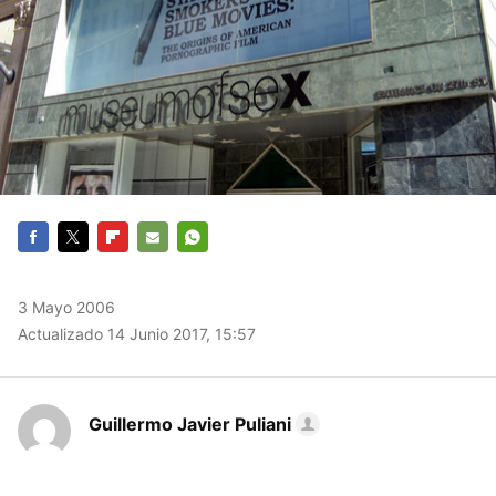
FACEBOOK
TWITTER
FLIPBOARD
E-
WHATSAPP
MAIL
3 Mayo 2006
Actualizado 14 Junio 2017, 15:57
Guillermo Javier Puliani