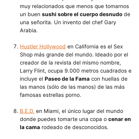
muy relacionados que menos que tomarnos
un buen
sushi sobre el cuerpo desnudo
de
una señorita. Un invento del chef Gary
Arabia.
Hustler Hollywood
en California es el Sex
Shop más grande del mundo. Ideado por el
creador de la revista del mismo nombre,
Larry Flint, ocupa 9.000 metros cuadrados e
incluye el
Paseo de la Fama
con huellas de
las manos (sólo de las manos) de las más
famosas estrellas porno.
B.E.D.
en Miami, el único lugar del mundo
donde puedes tomarte una copa o
cenar en
la cama
rodeado de desconocidos.