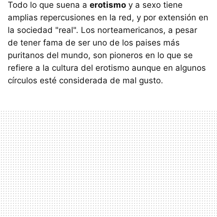
Todo lo que suena a
erotismo
y a sexo tiene
amplias repercusiones en la red, y por extensión en
la sociedad "real". Los norteamericanos, a pesar
de tener fama de ser uno de los paises más
puritanos del mundo, son pioneros en lo que se
refiere a la cultura del erotismo aunque en algunos
círculos esté considerada de mal gusto.