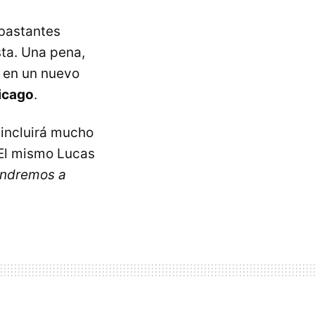
 bastantes
ta. Una pena,
o en un nuevo
icago
.
incluirá mucho
 El mismo Lucas
Tendremos a