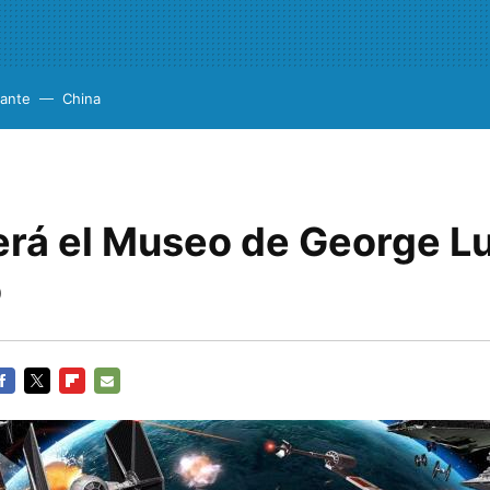
cante
China
rá el Museo de George L
o
ACEBOOK
TWITTER
FLIPBOARD
E-
MAIL