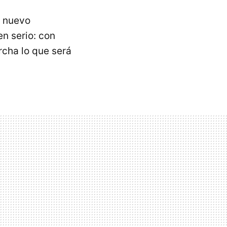
u nuevo
n serio: con
rcha lo que será