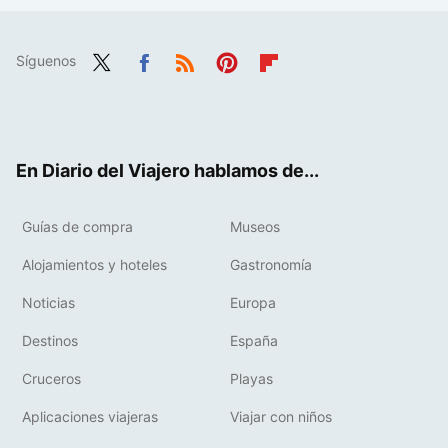
Síguenos
Twit
Fac
RSS
Pint
Flip
ter
ebo
eres
boa
ok
t
rd
En Diario del Viajero hablamos de...
Guías de compra
Museos
Alojamientos y hoteles
Gastronomía
Noticias
Europa
Destinos
España
Cruceros
Playas
Aplicaciones viajeras
Viajar con niños