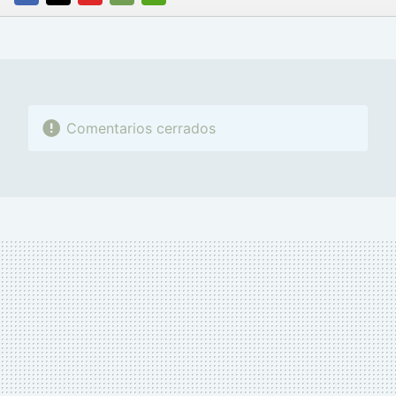
FACEBOOK
TWITTER
FLIPBOARD
E-
WHATSAPP
MAIL
Comentarios cerrados