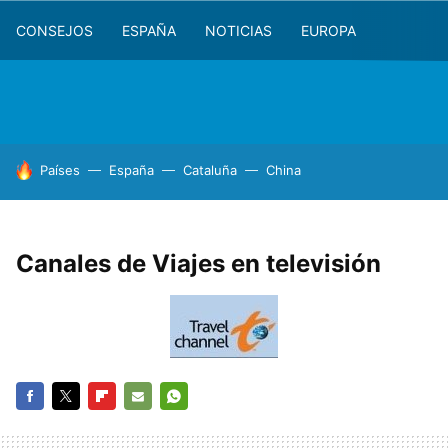
CONSEJOS
ESPAÑA
NOTICIAS
EUROPA
HOY SE HABLA DE
Países
España
Cataluña
China
Canales de Viajes en televisión
FACEBOOK
TWITTER
FLIPBOARD
E-
WHATSAPP