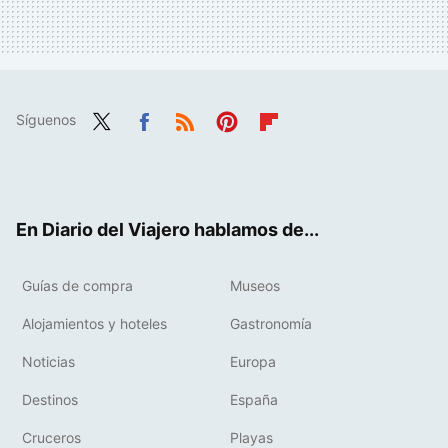
Síguenos
Twit
Fac
RSS
Pint
Flip
ter
ebo
eres
boa
ok
t
rd
En Diario del Viajero hablamos de...
Guías de compra
Museos
Alojamientos y hoteles
Gastronomía
Noticias
Europa
Destinos
España
Cruceros
Playas