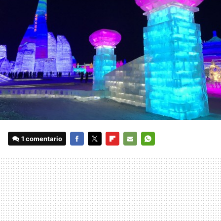
1 comentario
FACEBOOK
TWITTER
FLIPBOARD
E-
WHATSAPP
MAIL