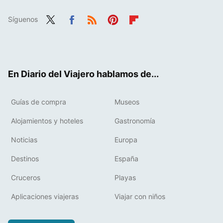
Síguenos
Twit
Fac
RSS
Pint
Flip
ter
ebo
eres
boa
ok
t
rd
En Diario del Viajero hablamos de...
Guías de compra
Museos
Alojamientos y hoteles
Gastronomía
Noticias
Europa
Destinos
España
Cruceros
Playas
Aplicaciones viajeras
Viajar con niños