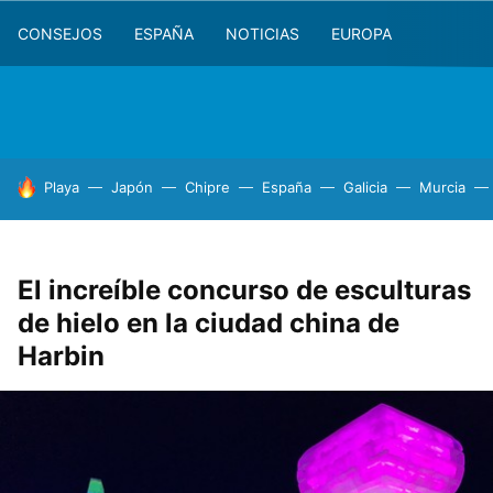
CONSEJOS
ESPAÑA
NOTICIAS
EUROPA
HOY SE HABLA DE
Playa
Japón
Chipre
España
Galicia
Murcia
El increíble concurso de esculturas
de hielo en la ciudad china de
Harbin