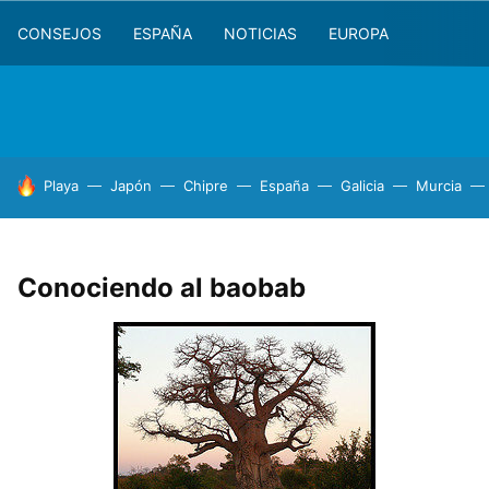
CONSEJOS
ESPAÑA
NOTICIAS
EUROPA
HOY SE HABLA DE
Playa
Japón
Chipre
España
Galicia
Murcia
Conociendo al baobab