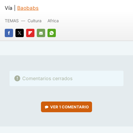
Vía |
Baobabs
TEMAS
Cultura
Africa
FACEBOOK
TWITTER
FLIPBOARD
E-
WHATSAPP
MAIL
Comentarios cerrados
VER
1 COMENTARIO