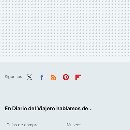
Síguenos
Twit
Fac
RSS
Pint
Flip
ter
ebo
eres
boa
ok
t
rd
En Diario del Viajero hablamos de...
Guías de compra
Museos