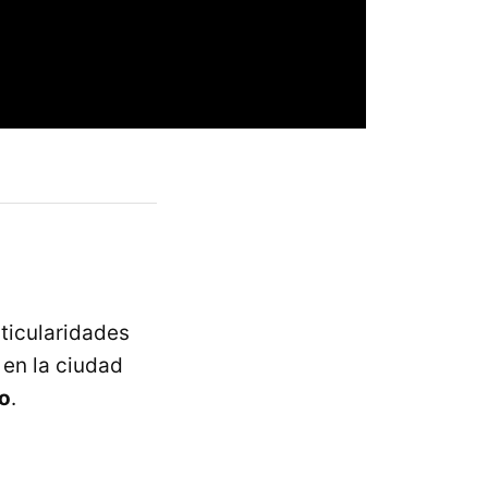
rticularidades
, en la ciudad
ío
.