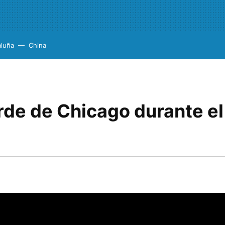
aluña
China
erde de Chicago durante e