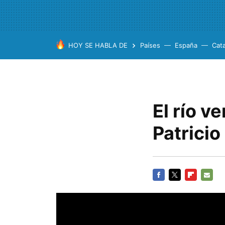
HOY SE HABLA DE
Países
España
Cat
El río v
Patricio
FACEBOOK
TWITTER
FLIPBOARD
E-
MAIL