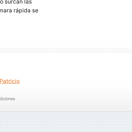
to surcan las
ámara rápida se
Patricio
diciones