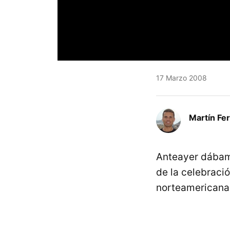
17 Marzo 2008
Martín Fe
Anteayer dábamo
de la celebraci
norteamerican