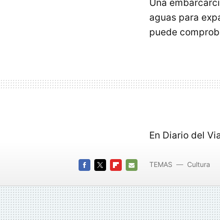
Una embarcarción
aguas para expa
puede comproba
En Diario del Vi
TEMAS
Cultura
FACEBOOK
TWITTER
FLIPBOARD
E-
MAIL