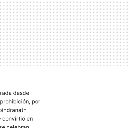
perada desde
prohibición, por
bindranath
 convirtió en
 se celebran