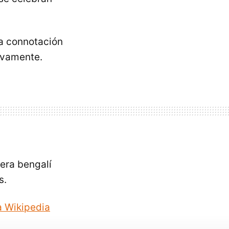
na connotación
tivamente.
fera bengalí
s.
a Wikipedia