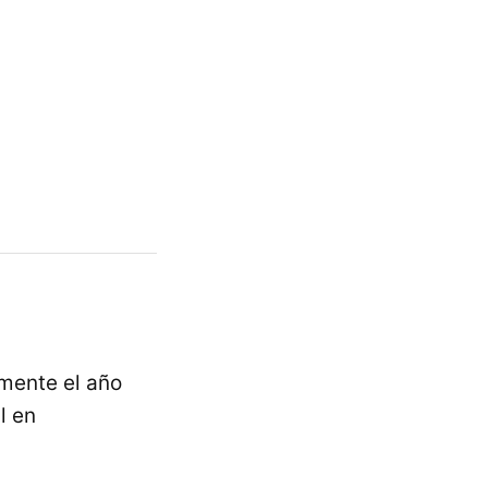
amente el año
l en