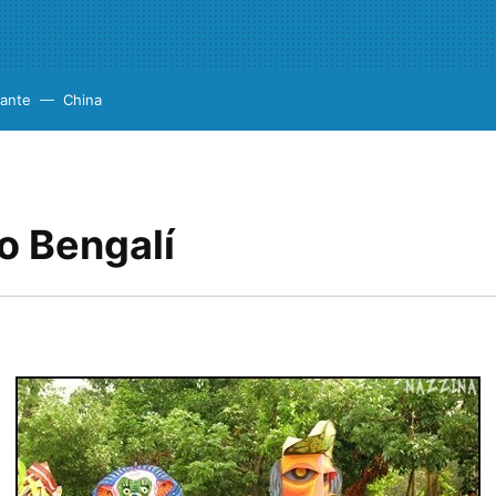
cante
China
o Bengalí