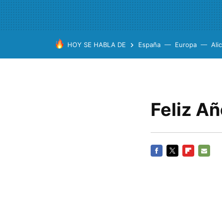
HOY SE HABLA DE
España
Europa
Ali
Feliz Añ
FACEBOOK
TWITTER
FLIPBOARD
E-
MAIL