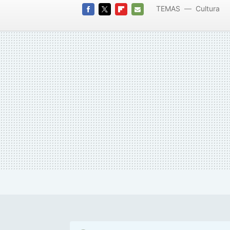
TEMAS
Cultura
FACEBOOK
TWITTER
FLIPBOARD
E-
MAIL