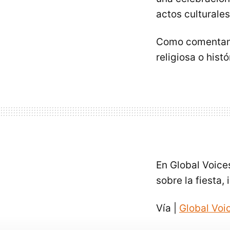
actos culturales 
Como comentan l
religiosa o hist
En Global Voice
sobre la fiesta,
Vía |
Global Voi