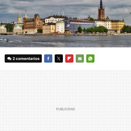
2 comentarios
FACEBOOK
TWITTER
FLIPBOARD
E-
WHATSAPP
MAIL