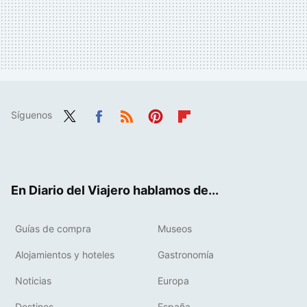
Síguenos
Twit
Fac
RSS
Pint
Flip
ter
ebo
eres
boa
ok
t
rd
En Diario del Viajero hablamos de...
Guías de compra
Museos
Alojamientos y hoteles
Gastronomía
Noticias
Europa
Destinos
España