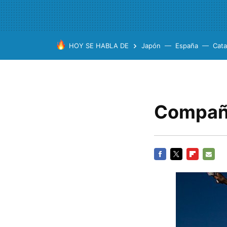
HOY SE HABLA DE
Japón
España
Cata
Compañe
FACEBOOK
TWITTER
FLIPBOARD
E-
MAIL