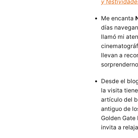
y festividad
Me encanta
días navegand
llamó mi aten
cinematográfi
llevan a reco
sorprenderno
Desde el blo
la visita tie
artículo del
antiguo de lo
Golden Gate P
invita a rela