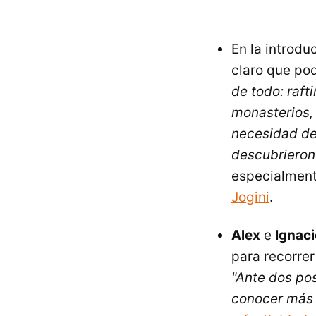
En la introdu
claro que po
de todo: raft
monasterios,
necesidad de
descubrieron 
especialmente
Jogini
.
Alex
e
Ignac
para recorrer
"Ante dos po
conocer más 