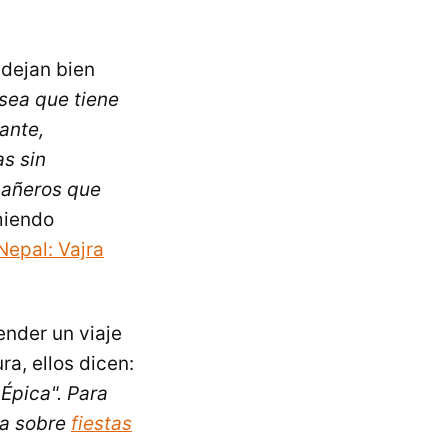
dejan bien
sea que tiene
fante,
s sin
pañeros que
miendo
Nepal: Vajra
nder un viaje
ra, ellos dicen:
Épica". Para
da sobre
fiestas