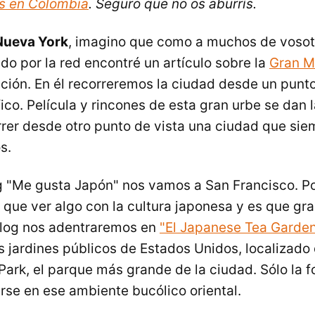
es en Colombia
. Seguro que no os aburrís.
Nueva York
, imagino que como a muchos de vosot
o por la red encontré un artículo sobre la
Gran M
ción. En él recorreremos la ciudad desde un punto
co. Película y rincones de esta gran urbe se dan 
rrer desde otro punto de vista una ciudad que si
s.
g "Me gusta Japón" nos vamos a San Francisco. P
ne que ver algo con la cultura japonesa y es que gra
 blog nos adentraremos en
"El Japanese Tea Garden
s jardines públicos de Estados Unidos, localizado 
ark, el parque más grande de la ciudad. Sólo la f
jarse en ese ambiente bucólico oriental.