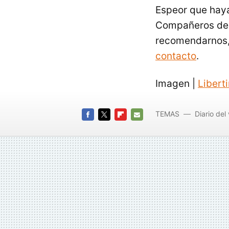
Espeor que hayá
Compañeros de R
recomendarnos, 
contacto
.
Imagen |
Libert
TEMAS
Diario del 
FACEBOOK
TWITTER
FLIPBOARD
E-
MAIL