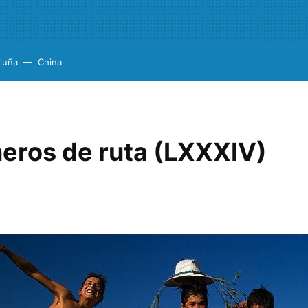
luña
China
ros de ruta (LXXXIV)