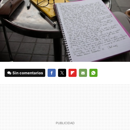
Sin comentarios
FACEBOOK
TWITTER
FLIPBOARD
E-
WHATSAPP
MAIL