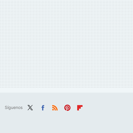
Síguenos
Twit
Fac
RSS
Pint
Flip
ter
ebo
eres
boa