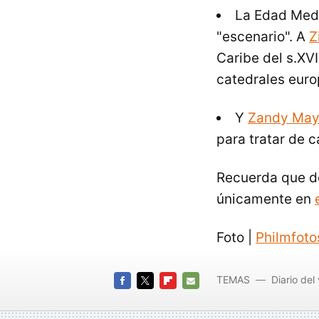
La Edad Medi
"escenario". A
Z
Caribe del s.XVI
catedrales euro
Y
Zandy May
para tratar de c
Recuerda que de
únicamente en
Foto |
Philmfoto
TEMAS
Diario del 
FACEBOOK
TWITTER
FLIPBOARD
E-
MAIL