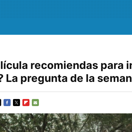
lícula recomiendas para i
e? La pregunta de la sema
FACEBOOK
TWITTER
FLIPBOARD
E-
MAIL