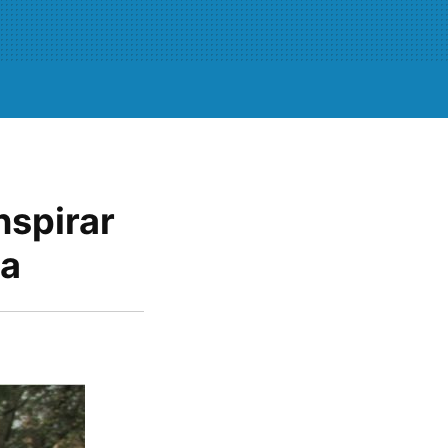
nspirar
na