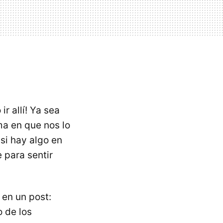
r allí! Ya sea
ma en que nos lo
 si hay algo en
 para sentir
 en un post:
o de los