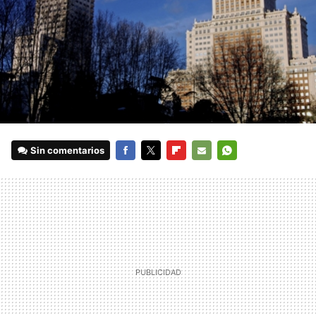
Sin comentarios
FACEBOOK
TWITTER
FLIPBOARD
E-
WHATSAPP
MAIL