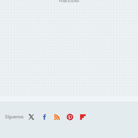
Síguenos
Twit
Fac
RSS
Pint
Flip
ter
ebo
eres
boa