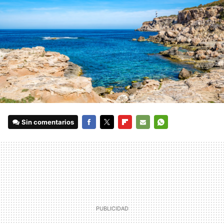
Sin comentarios
FACEBOOK
TWITTER
FLIPBOARD
E-
WHATSAPP
MAIL