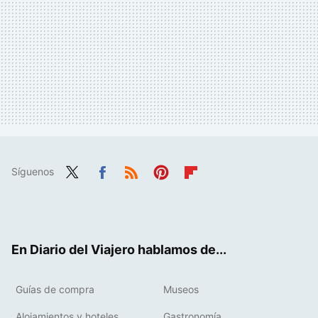
Síguenos
Twit
Fac
RSS
Pint
Flip
ter
ebo
eres
boa
ok
t
rd
En Diario del Viajero hablamos de...
Guías de compra
Museos
Alojamientos y hoteles
Gastronomía