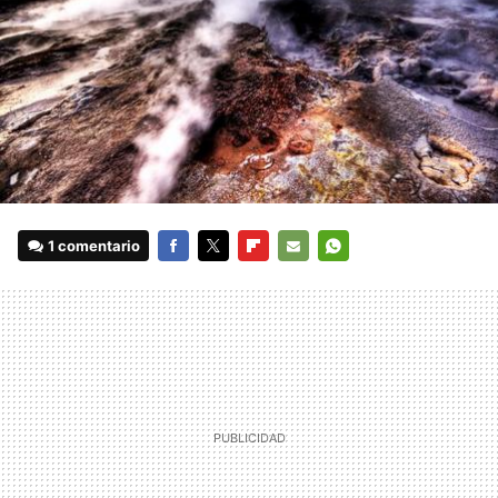
1 comentario
FACEBOOK
TWITTER
FLIPBOARD
E-
WHATSAPP
MAIL