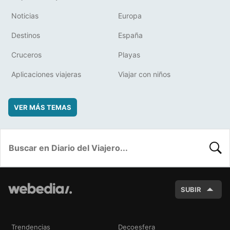
Noticias
Europa
Destinos
España
Cruceros
Playas
Aplicaciones viajeras
Viajar con niños
VER MÁS TEMAS
BUSC
SUBIR
Trendencias
Decoesfera