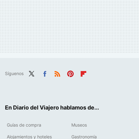
Síguenos
Twit
Fac
RSS
Pint
Flip
ter
ebo
eres
boa
ok
t
rd
En Diario del Viajero hablamos de...
Guías de compra
Museos
Alojamientos y hoteles
Gastronomía