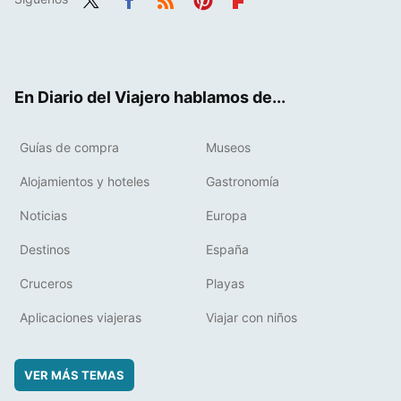
Twit
Fac
RSS
Pint
Flip
ter
ebo
eres
boa
ok
t
rd
En Diario del Viajero hablamos de...
Guías de compra
Museos
Alojamientos y hoteles
Gastronomía
Noticias
Europa
Destinos
España
Cruceros
Playas
Aplicaciones viajeras
Viajar con niños
VER MÁS TEMAS