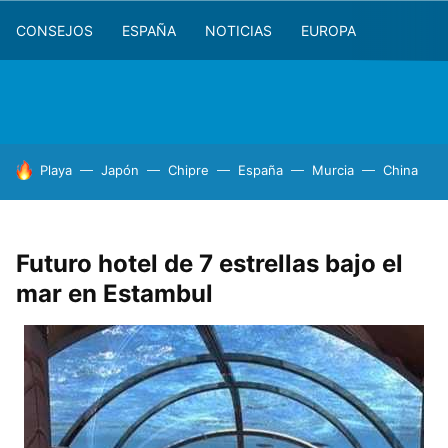
CONSEJOS
ESPAÑA
NOTICIAS
EUROPA
HOY SE HABLA DE
Playa
Japón
Chipre
España
Murcia
China
Futuro hotel de 7 estrellas bajo el
mar en Estambul