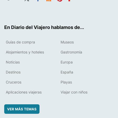
Twit
Fac
RSS
Pint
Flip
ter
ebo
eres
boa
ok
t
rd
En Diario del Viajero hablamos de...
Guías de compra
Museos
Alojamientos y hoteles
Gastronomía
Noticias
Europa
Destinos
España
Cruceros
Playas
Aplicaciones viajeras
Viajar con niños
VER MÁS TEMAS