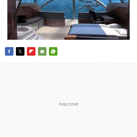
FACEBOOK
TWITTER
FLIPBOARD
E-
WHATSAPP
MAIL