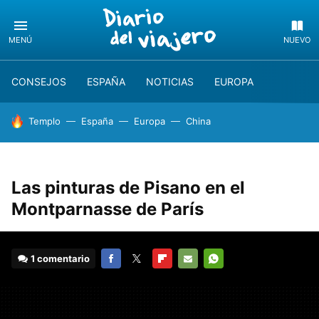
MENÚ
NUEVO
CONSEJOS
ESPAÑA
NOTICIAS
EUROPA
HOY SE HABLA DE
Templo
España
Europa
China
Las pinturas de Pisano en el
Montparnasse de París
1 comentario
FACEBOOK
TWITTER
FLIPBOARD
E-
WHATSAPP
MAIL