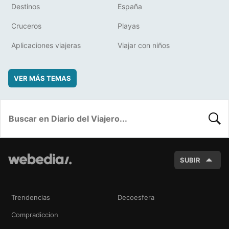
Destinos
España
Cruceros
Playas
Aplicaciones viajeras
Viajar con niños
VER MÁS TEMAS
BUSC
SUBIR
Trendencias
Decoesfera
Compradiccion