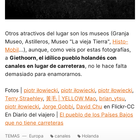
Otros atractivos del lugar son los museos (Granja
Museo, Astilleros, Museo "La vieja Tierra",
Histo-
Mobil
...), aunque, como veis por estas fotografías,
a
Giethoorn, el idílico pueblo holandés con
canales en lugar de carreteras
, no le hace falta
demasiado para enamorarnos.
Fotos |
piotr iłowiecki
,
piotr iłowiecki
,
piotr iłowiecki
,
Terry Straehley
,
黃毛 | YELLOW Mao
,
brian_ytsu
,
piotr iłowiecki
,
Jorge Gobbi
,
David Chu
en Flickr-CC
En Diario del viajero |
El pueblo de los Países Bajos
que no tiene carreteras
TEMAS
Europa
canales
Holanda