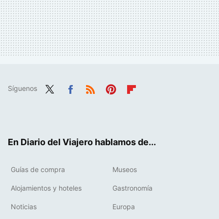
Síguenos
Twit
Fac
RSS
Pint
Flip
ter
ebo
eres
boa
ok
t
rd
En Diario del Viajero hablamos de...
Guías de compra
Museos
Alojamientos y hoteles
Gastronomía
Noticias
Europa