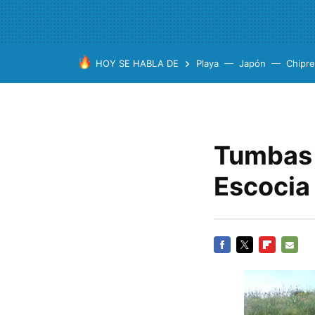
HOY SE HABLA DE
Playa
Japón
Chipre
Tumbas 
Escocia
FACEBOOK
TWITTER
FLIPBOARD
E-
MAIL