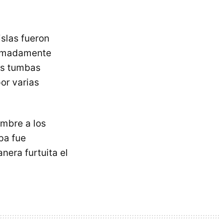
 islas fueron
imadamente
es tumbas
or varias
mbre a los
ba fue
era furtuita el