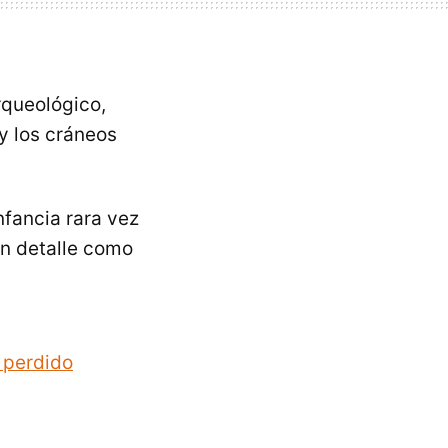
rqueológico,
y los cráneos
nfancia rara vez
en detalle como
 perdido