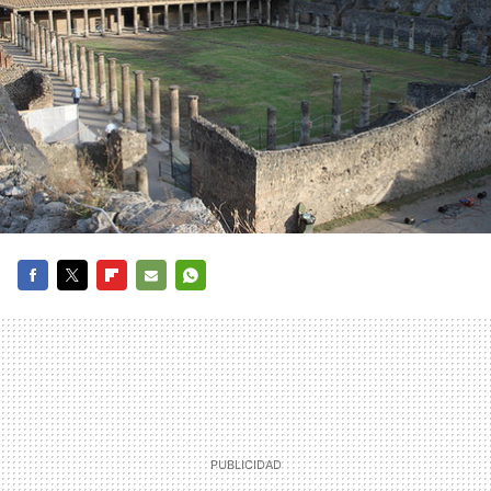
FACEBOOK
TWITTER
FLIPBOARD
E-
WHATSAPP
MAIL