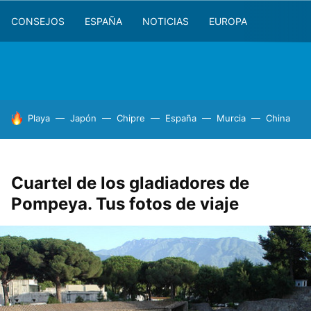
CONSEJOS
ESPAÑA
NOTICIAS
EUROPA
HOY SE HABLA DE
Playa
Japón
Chipre
España
Murcia
China
Cuartel de los gladiadores de
Pompeya. Tus fotos de viaje