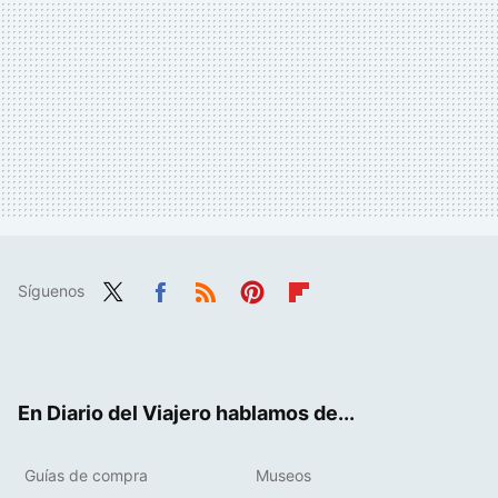
Síguenos
Twit
Fac
RSS
Pint
Flip
ter
ebo
eres
boa
ok
t
rd
En Diario del Viajero hablamos de...
Guías de compra
Museos