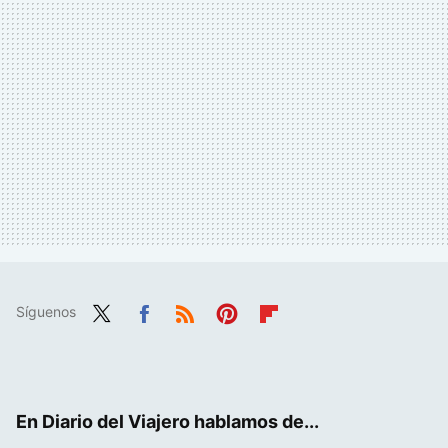
Síguenos
Twit
Fac
RSS
Pint
Flip
ter
ebo
eres
boa
ok
t
rd
En Diario del Viajero hablamos de...