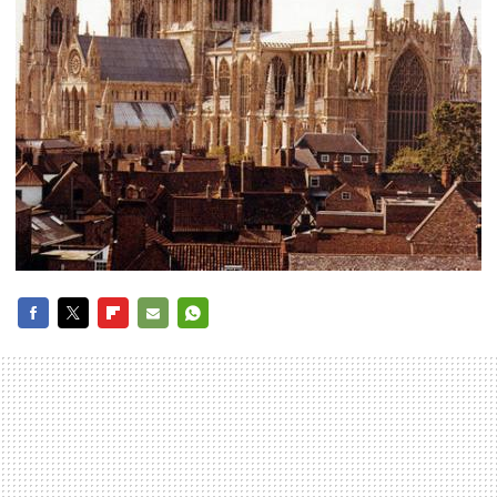
FACEBOOK
TWITTER
FLIPBOARD
E-
WHATSAPP
MAIL