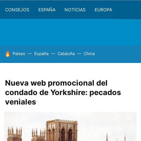
CONSEJOS
ESPAÑA
NOTICIAS
EUROPA
HOY SE HABLA DE
Países
España
Cataluña
China
Nueva web promocional del
condado de Yorkshire: pecados
veniales