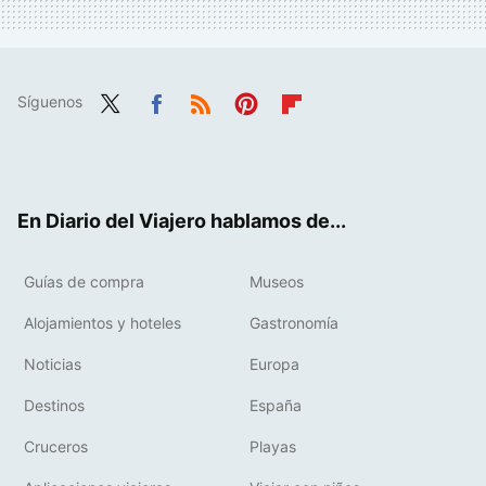
Síguenos
Twit
Fac
RSS
Pint
Flip
ter
ebo
eres
boa
ok
t
rd
En Diario del Viajero hablamos de...
Guías de compra
Museos
Alojamientos y hoteles
Gastronomía
Noticias
Europa
Destinos
España
Cruceros
Playas