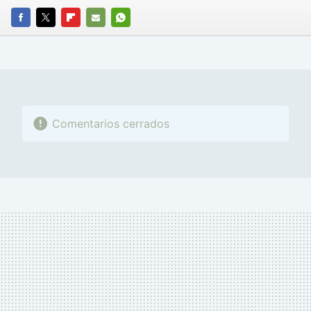
FACEBOOK
TWITTER
FLIPBOARD
E-
WHATSAPP
MAIL
Comentarios cerrados