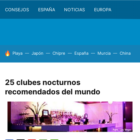
CONSEJOS
ESPAÑA
NOTICIAS
EUROPA
HOY SE HABLA DE
Playa
Japón
Chipre
España
Murcia
China
25 clubes nocturnos
recomendados del mundo