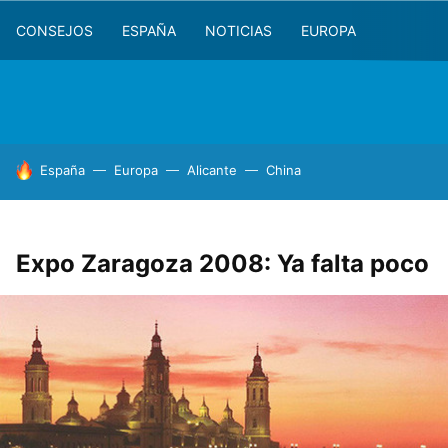
CONSEJOS
ESPAÑA
NOTICIAS
EUROPA
HOY SE HABLA DE
España
Europa
Alicante
China
Expo Zaragoza 2008: Ya falta poco