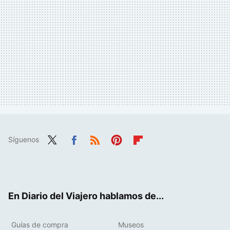
Síguenos
Twit
Fac
RSS
Pint
Flip
ter
ebo
eres
boa
ok
t
rd
En Diario del Viajero hablamos de...
Guías de compra
Museos