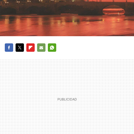
FACEBOOK
TWITTER
FLIPBOARD
E-
WHATSAPP
MAIL