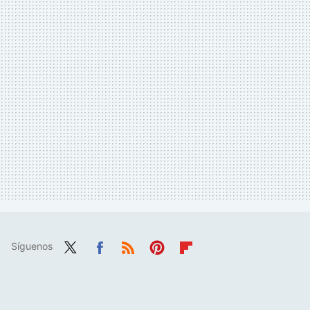
Síguenos
Twit
Fac
RSS
Pint
Flip
ter
ebo
eres
boa