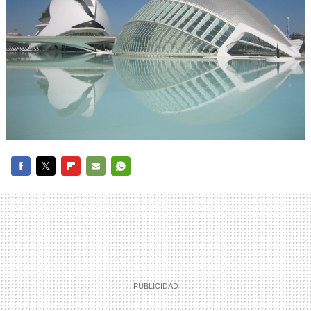
FACEBOOK
TWITTER
FLIPBOARD
E-
WHATSAPP
MAIL