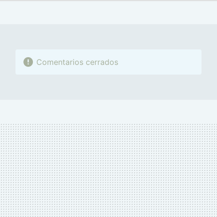
FACEBOOK
TWITTER
FLIPBOARD
E-
WHATSAPP
MAIL
Comentarios cerrados