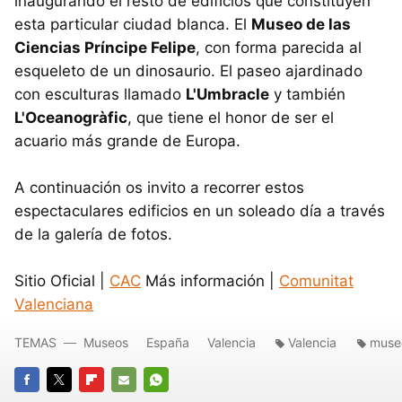
inaugurando el resto de edificios que constituyen
esta particular ciudad blanca. El
Museo de las
Ciencias Príncipe Felipe
, con forma parecida al
esqueleto de un dinosaurio. El paseo ajardinado
con esculturas llamado
L'Umbracle
y también
L'Oceanogràfic
, que tiene el honor de ser el
acuario más grande de Europa.
A continuación os invito a recorrer estos
espectaculares edificios en un soleado día a través
de la galería de fotos.
Sitio Oficial |
CAC
Más información |
Comunitat
Valenciana
TEMAS
Museos
España
Valencia
Valencia
muse