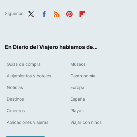
Síguenos
Twit
Fac
RSS
Pint
Flip
ter
ebo
eres
boa
ok
t
rd
En Diario del Viajero hablamos de...
Guías de compra
Museos
Alojamientos y hoteles
Gastronomía
Noticias
Europa
Destinos
España
Cruceros
Playas
Aplicaciones viajeras
Viajar con niños