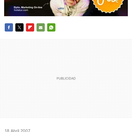
FACEBOOK
TWITTER
FLIPBOARD
E-
WHATSAPP
MAIL
18 Abril 2007