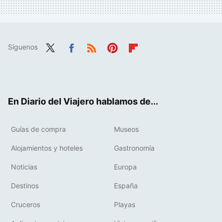
Síguenos
Twit
Fac
RSS
Pint
Flip
ter
ebo
eres
boa
ok
t
rd
En Diario del Viajero hablamos de...
Guías de compra
Museos
Alojamientos y hoteles
Gastronomía
Noticias
Europa
Destinos
España
Cruceros
Playas