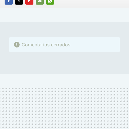
FACEBOOK
TWITTER
FLIPBOARD
E-
WHATSAPP
MAIL
Comentarios cerrados