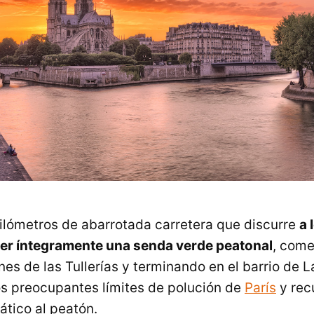
ilómetros de abarrotada carretera que discurre
a 
ser íntegramente una senda verde peatonal
, come
nes de las Tullerías y terminando en el barrio de La
os preocupantes límites de polución de
París
y rec
tico al peatón.