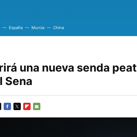
España
Murcia
China
rirá una nueva senda peat
l Sena
FACEBOOK
TWITTER
FLIPBOARD
E-
MAIL