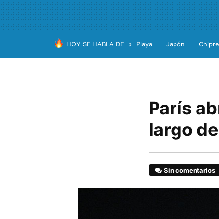
HOY SE HABLA DE
Playa
Japón
Chipre
París ab
largo de
Sin comentarios