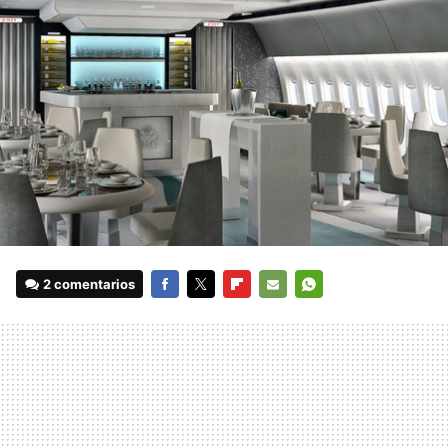
2 comentarios
FACEBOOK
TWITTER
FLIPBOARD
E-
WHATSAPP
MAIL