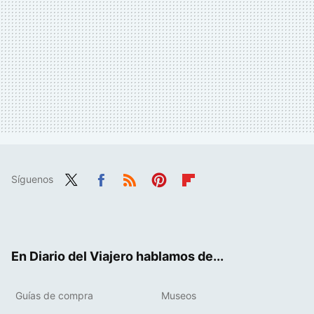
Síguenos
Twit
Fac
RSS
Pint
Flip
ter
ebo
eres
boa
ok
t
rd
En Diario del Viajero hablamos de...
Guías de compra
Museos