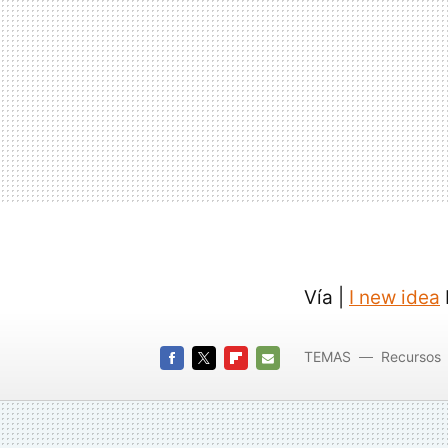
Vía |
I new idea
TEMAS
Recursos
FACEBOOK
TWITTER
FLIPBOARD
E-
MAIL