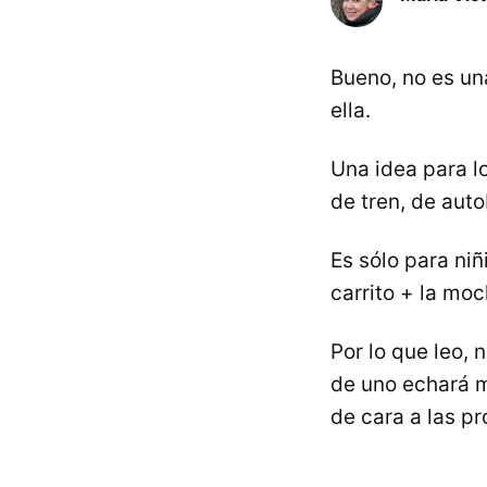
Bueno, no es u
ella.
Una idea para l
de tren, de aut
Es sólo para niñ
carrito + la moch
Por lo que leo, 
de uno echará 
de cara a las p