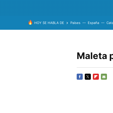
HOY SE HABLA DE
Países
España
Cat
Maleta p
FACEBOOK
TWITTER
FLIPBOARD
E-
MAIL