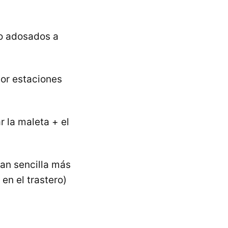
no adosados a
por estaciones
r la maleta + el
 tan sencilla más
en el trastero)