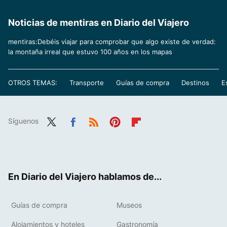
Noticias de mentiras en Diario del Viajero
mentiras:Debéis viajar para comprobar que algo existe de verdad:
la montaña irreal que estuvo 100 años en los mapas
OTROS TEMAS:
Transporte
Guías de compra
Destinos
E
Síguenos
Twit
Fac
RSS
Pint
Flip
ter
ebo
eres
boa
ok
t
rd
En Diario del Viajero hablamos de...
Guías de compra
Museos
Alojamientos y hoteles
Gastronomía