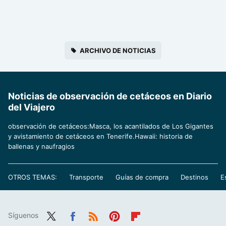
ARCHIVO DE NOTICIAS
Noticias de observación de cetáceos en Diario
del Viajero
observación de cetáceos:Masca, los acantilados de Los Gigantes
y avistamiento de cetáceos en Tenerife.Hawaii: historia de
ballenas y naufragios
OTROS TEMAS:
Transporte
Guías de compra
Destinos
E
Síguenos