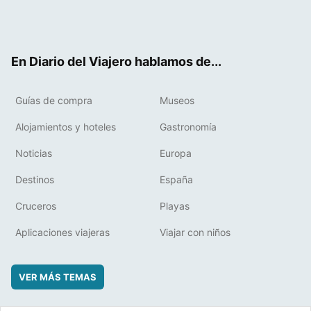
Twit
Fac
RSS
Pint
Flip
ter
ebo
eres
boa
ok
t
rd
En Diario del Viajero hablamos de...
Guías de compra
Museos
Alojamientos y hoteles
Gastronomía
Noticias
Europa
Destinos
España
Cruceros
Playas
Aplicaciones viajeras
Viajar con niños
VER MÁS TEMAS