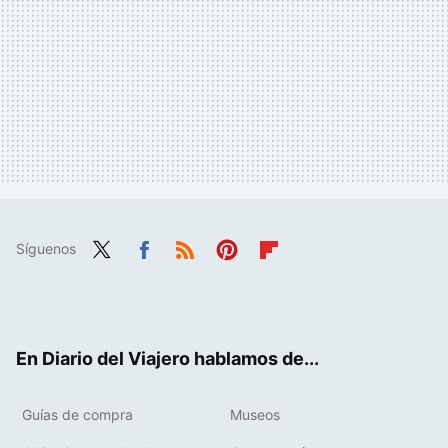
Síguenos
Twit
Fac
RSS
Pint
Flip
ter
ebo
eres
boa
ok
t
rd
En Diario del Viajero hablamos de...
Guías de compra
Museos