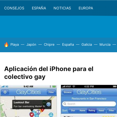
CONSEJOS
ESPAÑA
NOTICIAS
EUROPA
HOY SE HABLA DE
Playa
Japón
Chipre
España
Galicia
Murcia
Aplicación del iPhone para el
colectivo gay