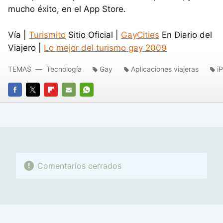
mucho éxito, en el App Store.
Vía |
Turismito
Sitio Oficial |
GayCities
En Diario del
Viajero |
Lo mejor del turismo gay 2009
TEMAS
Tecnología
Gay
Aplicaciones viajeras
i
FACEBOOK
TWITTER
FLIPBOARD
E-
WHATSAPP
MAIL
Comentarios cerrados