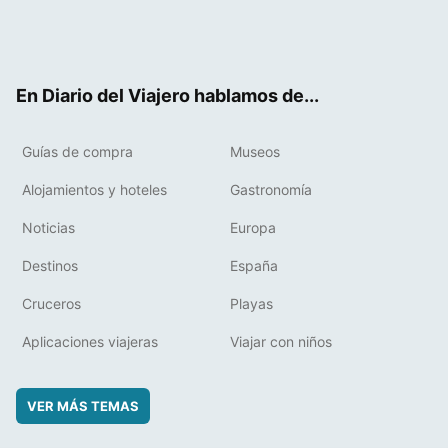
Twit
Fac
RSS
Pint
Flip
ter
ebo
eres
boa
ok
t
rd
En Diario del Viajero hablamos de...
Guías de compra
Museos
Alojamientos y hoteles
Gastronomía
Noticias
Europa
Destinos
España
Cruceros
Playas
Aplicaciones viajeras
Viajar con niños
VER MÁS TEMAS