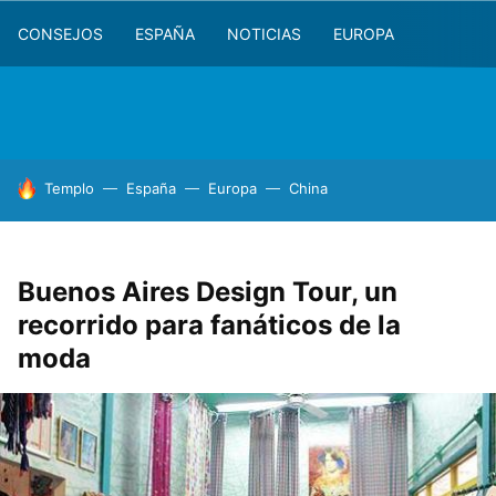
CONSEJOS
ESPAÑA
NOTICIAS
EUROPA
HOY SE HABLA DE
Templo
España
Europa
China
Buenos Aires Design Tour, un
recorrido para fanáticos de la
moda