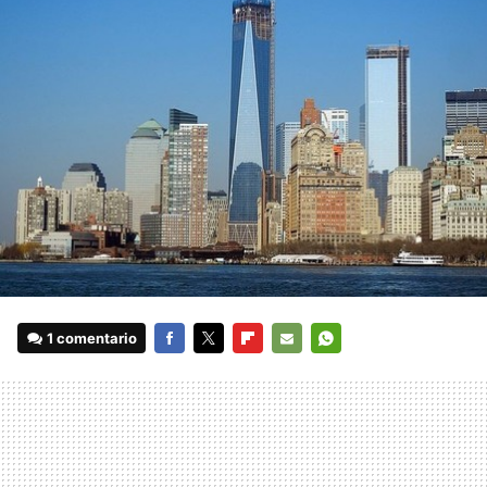
1 comentario
FACEBOOK
TWITTER
FLIPBOARD
E-
WHATSAPP
MAIL