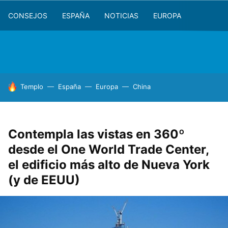
CONSEJOS
ESPAÑA
NOTICIAS
EUROPA
HOY SE HABLA DE
Templo
España
Europa
China
Contempla las vistas en 360º
desde el One World Trade Center,
el edificio más alto de Nueva York
(y de EEUU)