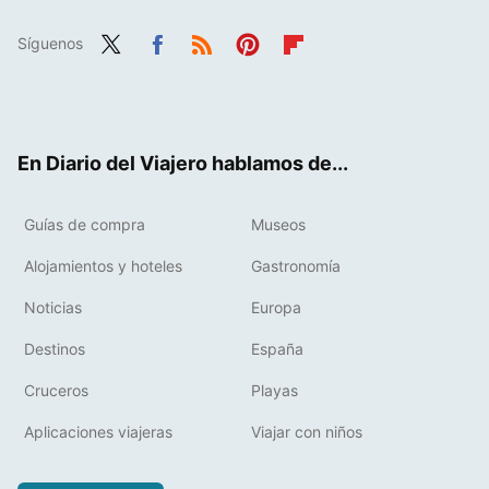
Síguenos
Twit
Fac
RSS
Pint
Flip
ter
ebo
eres
boa
ok
t
rd
En Diario del Viajero hablamos de...
Guías de compra
Museos
Alojamientos y hoteles
Gastronomía
Noticias
Europa
Destinos
España
Cruceros
Playas
Aplicaciones viajeras
Viajar con niños