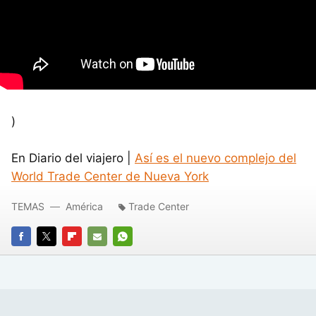
)
En Diario del viajero |
Así es el nuevo complejo del
World Trade Center de Nueva York
TEMAS
América
Trade Center
FACEBOOK
TWITTER
FLIPBOARD
E-
WHATSAPP
MAIL