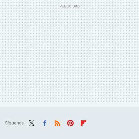
Síguenos
Twit
Fac
RSS
Pint
Flip