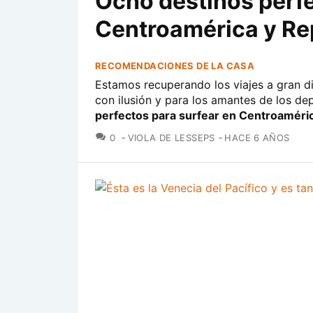
Ocho destinos perfe
Centroamérica y Re
RECOMENDACIONES DE LA CASA
Estamos recuperando los viajes a gran d
con ilusión y para los amantes de los d
perfectos para surfear en Centroaméri
COMENTARIOS
0
VIOLA DE LESSEPS
HACE 6 AÑOS