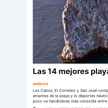
Las 14 mejores pla
AMÉRICA
Los Cabos, El Corredor y San José compo
amantes de la playa y lo deportes náuti
poco va haciéndose más conocida entre lo
COMENTARIOS