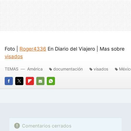
Foto |
Roger4336
En Diario del Viajero | Mas sobre
visados
TEMAS
América
documentación
visados
Méxic
FACEBOOK
TWITTER
FLIPBOARD
E-
WHATSAPP
MAIL
Comentarios cerrados