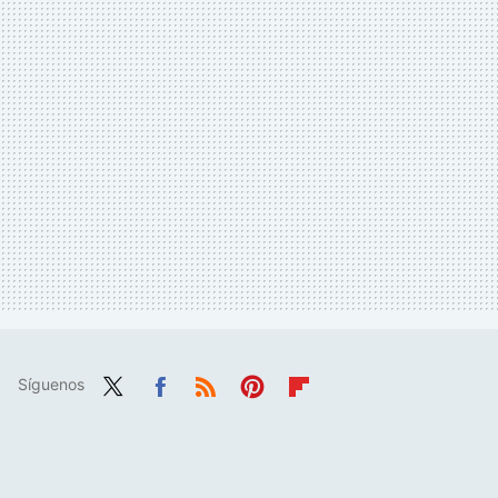
Síguenos
Twit
Fac
RSS
Pint
Flip
ter
ebo
eres
boa
ok
t
rd