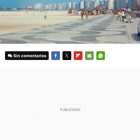
Sin comentarios
FACEBOOK
TWITTER
FLIPBOARD
E-
WHATSAPP
MAIL