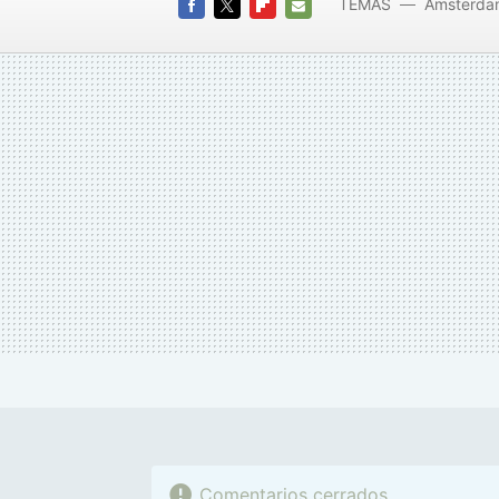
TEMAS
Amsterda
FACEBOOK
TWITTER
FLIPBOARD
E-
MAIL
Comentarios cerrados