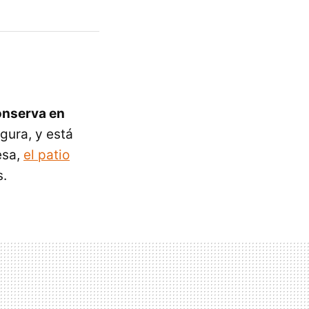
onserva en
gura, y está
esa,
el patio
s.