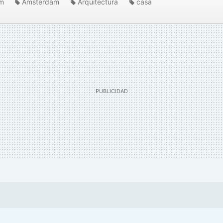
m
Amsterdam
Arquitectura
casa