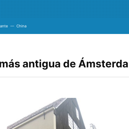
cante
China
 más antigua de Ámsterd