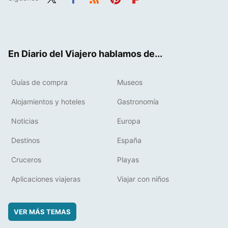
Twit
Fac
RSS
Pint
Flip
ter
ebo
eres
boa
ok
t
rd
En Diario del Viajero hablamos de...
Guías de compra
Museos
Alojamientos y hoteles
Gastronomía
Noticias
Europa
Destinos
España
Cruceros
Playas
Aplicaciones viajeras
Viajar con niños
VER MÁS TEMAS