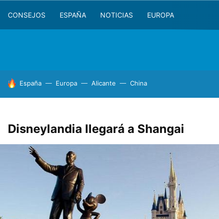
CONSEJOS
ESPAÑA
NOTICIAS
EUROPA
HOY SE HABLA DE
España
Europa
Alicante
China
Disneylandia llegará a Shangai