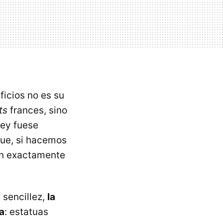
ficios no es su
ts
frances, sino
rey fuese
que, si hacemos
tán exactamente
 sencillez,
la
a
: estatuas