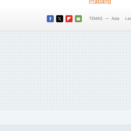
Prabang
TEMAS
Asia
La
FACEBOOK
TWITTER
FLIPBOARD
E-
MAIL