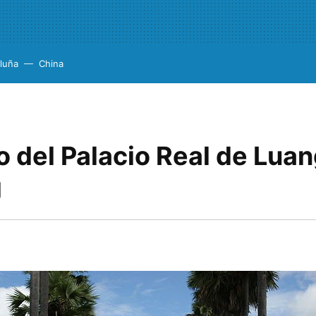
luña
China
 del Palacio Real de Lua
g