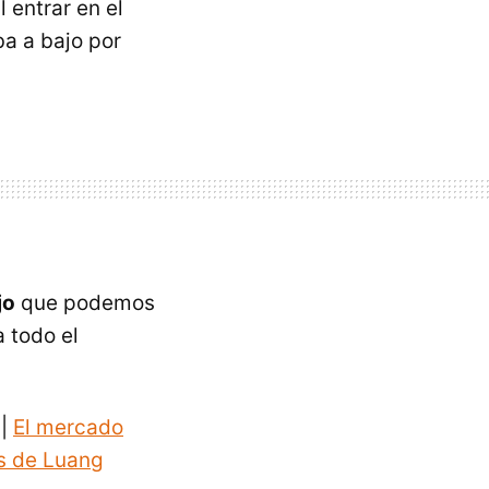
 entrar en el
ba a bajo por
jo
que podemos
a todo el
 |
El mercado
s de Luang