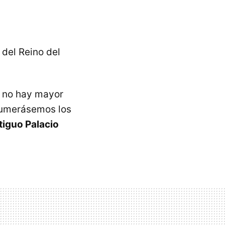
l del Reino del
i no hay mayor
enumerásemos los
tiguo Palacio