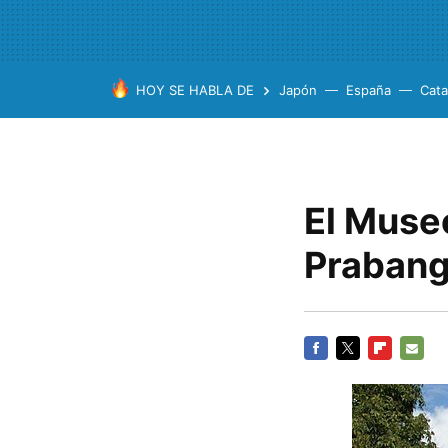
HOY SE HABLA DE
Japón
España
Cata
El Museo
Praban
FACEBOOK
TWITTER
FLIPBOARD
E-
MAIL