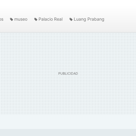
os
museo
Palacio Real
Luang Prabang