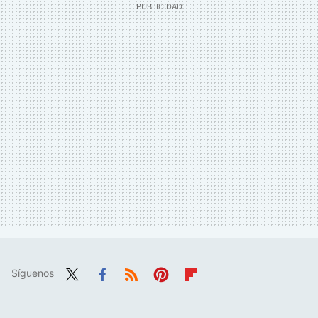
Síguenos
Twit
Fac
RSS
Pint
Flip
ter
ebo
eres
boa