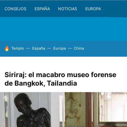
CONSEJOS
ESPAÑA
NOTICIAS
EUROPA
HOY SE HABLA DE
Templo
España
Europa
China
Siriraj: el macabro museo forense
de Bangkok, Tailandia