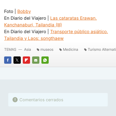
Foto |
Bobby
En Diario del Viajero |
Las cataratas Erawan.
Kanchanaburi, Tailandia (III)
En Diario del Viajero |
Transporte público asiático.
Tailandia y Laos: songthaew
TEMAS
Asia
museos
Medicina
Turismo Alternat
FACEBOOK
TWITTER
FLIPBOARD
E-
WHATSAPP
MAIL
Comentarios cerrados