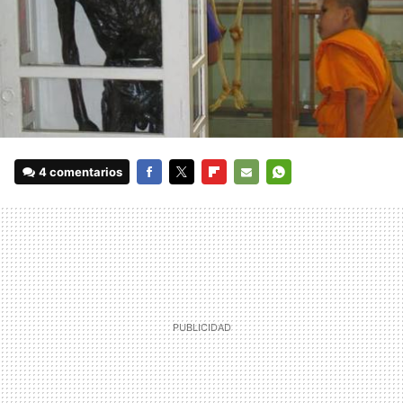
4 comentarios
FACEBOOK
TWITTER
FLIPBOARD
E-
WHATSAPP
MAIL