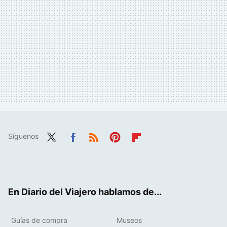
Síguenos
Twit
Fac
RSS
Pint
Flip
ter
ebo
eres
boa
ok
t
rd
En Diario del Viajero hablamos de...
Guías de compra
Museos