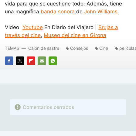
vida para que se cuestione todo. Además, tiene
una magnífica
banda sonora
de
John Williams
.
Video|
Youtube
En Diario del Viajero |
Brujas a
través del cine
,
Museo del cine en Girona
TEMAS
Cajón de sastre
Consejos
Cine
película
FACEBOOK
TWITTER
FLIPBOARD
E-
WHATSAPP
MAIL
Comentarios cerrados