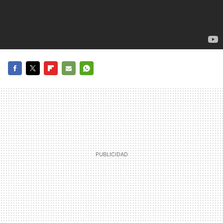
FACEBOOK
TWITTER
FLIPBOARD
E-
WHATSAPP
MAIL