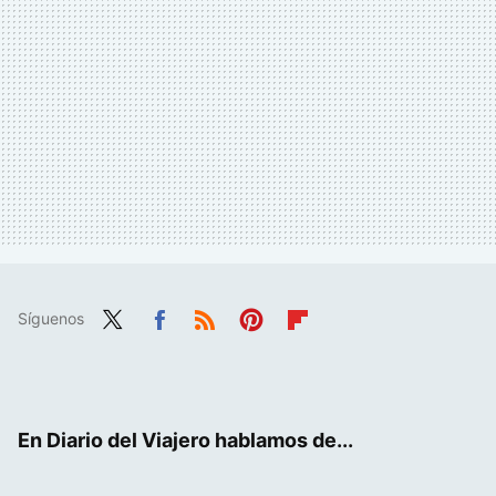
Síguenos
Twit
Fac
RSS
Pint
Flip
ter
ebo
eres
boa
ok
t
rd
En Diario del Viajero hablamos de...