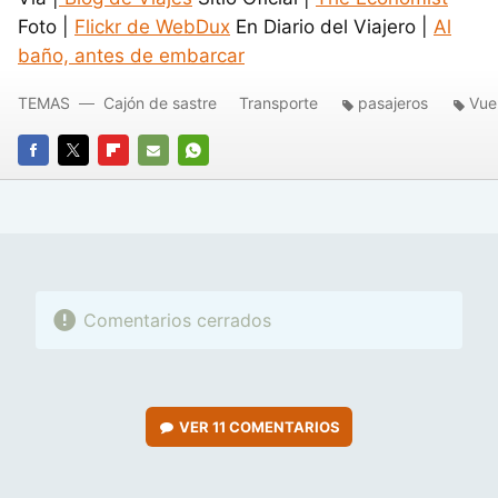
Foto |
Flickr de WebDux
En Diario del Viajero |
Al
baño, antes de embarcar
TEMAS
Cajón de sastre
Transporte
pasajeros
Vue
FACEBOOK
TWITTER
FLIPBOARD
E-
WHATSAPP
MAIL
Comentarios cerrados
VER
11 COMENTARIOS