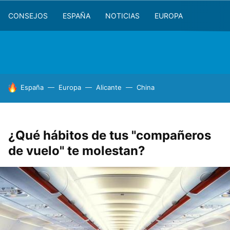
CONSEJOS
ESPAÑA
NOTICIAS
EUROPA
HOY SE HABLA DE
España
Europa
Alicante
China
¿Qué hábitos de tus "compañeros
de vuelo" te molestan?