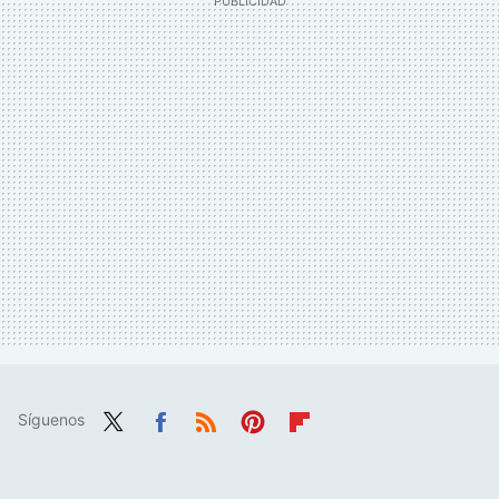
Síguenos
Twit
Fac
RSS
Pint
Flip
ter
ebo
eres
boa