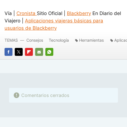
Vía |
Cronista
Sitio Oficial |
Blackberry
En Diario del
Viajero |
Aplicaciones viajeras básicas para
usuarios de Blackberry
TEMAS
Consejos
Tecnología
Herramientas
Aplica
FACEBOOK
TWITTER
FLIPBOARD
E-
WHATSAPP
MAIL
Comentarios cerrados