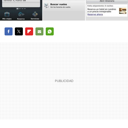
FACEBOOK
TWITTER
FLIPBOARD
E-
WHATSAPP
MAIL