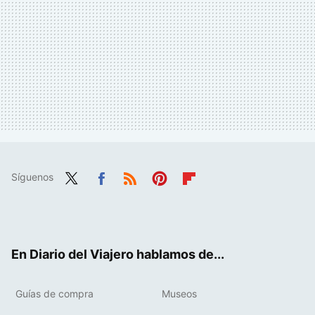
Síguenos
Twit
Fac
RSS
Pint
Flip
ter
ebo
eres
boa
ok
t
rd
En Diario del Viajero hablamos de...
Guías de compra
Museos