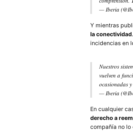
comprensión. T
— Iberia (@Ib
Y mientras publ
la conectividad
incidencias en l
Nuestros siste
vuelven a func
ocasionadas y
— Iberia (@Ib
En cualquier ca
derecho a ree
compañía no lo 