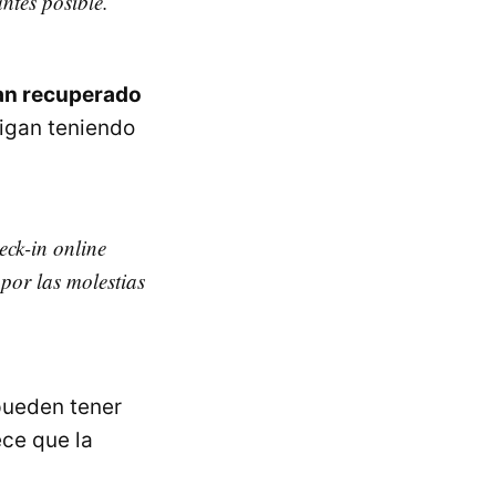
ntes posible.
an recuperado
igan teniendo
eck-in online
por las molestias
 pueden tener
ece que la