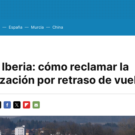
España
Murcia
China
Iberia: cómo reclamar la
zación por retraso de vue
FACEBOOK
TWITTER
FLIPBOARD
E-
MAIL