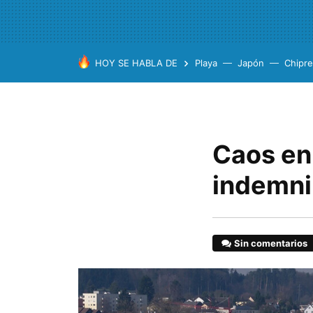
HOY SE HABLA DE
Playa
Japón
Chipre
Caos en 
indemni
Sin comentarios