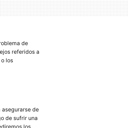
problema de
jos referidos a
o los
 asegurarse de
o de sufrir una
ediremos los