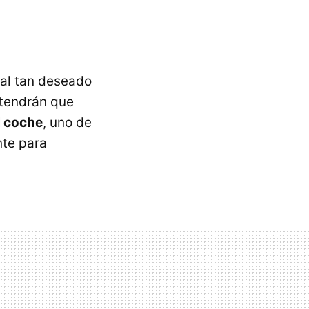
al tan deseado
s tendrán que
l coche
, uno de
nte para