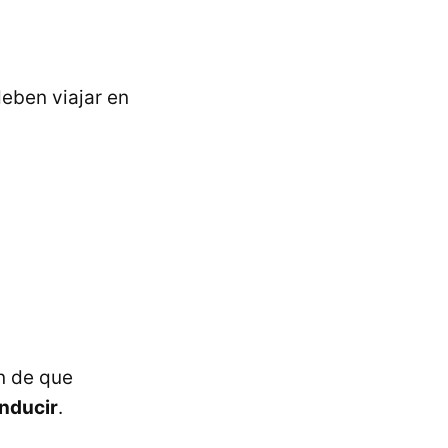
deben viajar en
n de que
onducir
.