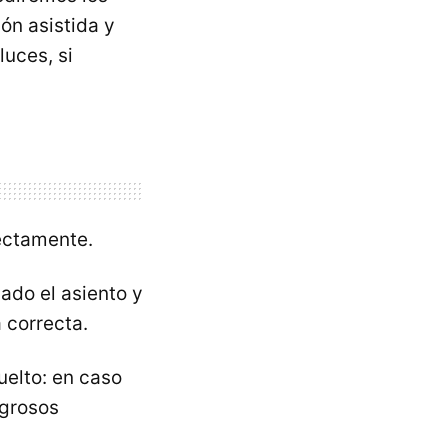
ión asistida y
luces, si
rectamente.
ado el asiento y
 correcta.
elto: en caso
igrosos