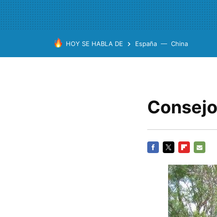
HOY SE HABLA DE
España
China
Consejos
FACEBOOK
TWITTER
FLIPBOARD
E-
MAIL